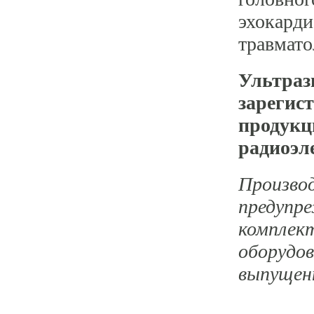
эхокарди
травмато
Ультраз
зарегис
продукц
радиоэл
Производ
предупре
комплек
оборудов
выпущен